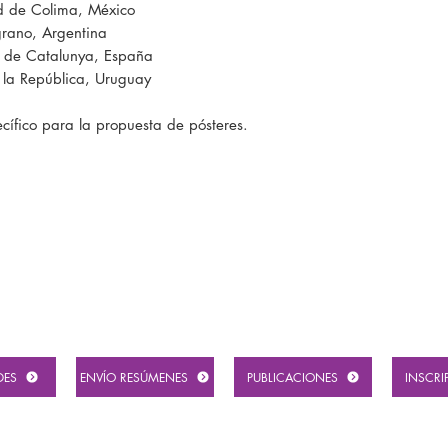
ad de Colima, México
grano, Argentina
a de Catalunya, España
 la República, Uruguay
ífico para la propuesta de pósteres.
DES
ENVÍO RESÚMENES
PUBLICACIONES
INSCRI