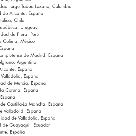
sidad Jorge Tadeo Lozano, Colombia
d de Alicante, España
tólica, Chile
República, Uruguay
sidad de Piura, Perú
de Colima, México
, España
Complutense de Madrid, España
elgrano, Argentina
Alicante, España
 Valladolid, España
idad de Murcia, España
 da Coruña, España
, España
de Castilla-La Mancha, España
e Valladolid, España
sidad de Valladolid, España
ad de Guayaquil, Ecuador
ante, España