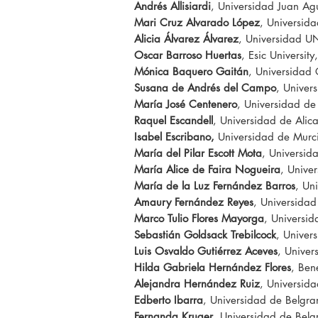
Andrés Allisiardi
, Universidad Juan Ag
Mari Cruz Alvarado López
, Universida
Alicia Álvarez Álvarez
, Universidad U
Oscar Barroso Huertas
, Esic Universit
Mónica Baquero Gaitán
, Universidad 
Susana de Andrés del Campo
, Univer
María José Centenero
, Universidad d
Raquel Escandell
, Universidad de Alic
Isabel Escribano,
Universidad de Murc
María del Pilar Escott Mota
, Universi
María Alice de Faira Nogueira
, Univer
María de la Luz Fernández Barros
, Un
Amaury Fernández Reyes
, Universida
Marco Tulio Flores Mayorga
, Universi
Sebastián Goldsack Trebilcock
, Univer
Luis Osvaldo Gutiérrez Aceves
, Unive
Hilda Gabriela Hernández Flores
, Ben
Alejandra Hernández Ruiz
, Universid
Edberto Ibarra
, Universidad de Belgra
Fernanda Kruger
, Universidad de Belg