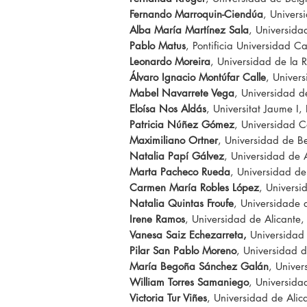
Fernando Marroquin-Ciendúa
, Univer
Alba María Martínez Sala
, Universida
Pablo Matus
, Pontificia Universidad Ca
Leonardo Moreira
, Universidad de la 
Álvaro Ignacio Montúfar Calle
, Univer
Mabel Navarrete Vega
, Universidad 
Eloísa Nos Aldás
, Universitat Jaume I
Patricia Núñez Gómez
, Universidad 
Maximiliano Ortner
, Universidad de B
Natalia Papí Gálvez
, Universidad de 
Marta Pacheco Rueda
, Universidad de
Carmen María Robles López
, Univers
Natalia Quintas Froufe
, Universidade
Irene Ramos
, Universidad de Alicante
Vanesa Saiz Echezarreta,
Universidad 
Pilar San Pablo Moreno
, Universidad d
María Begoña Sánchez Galán
, Univer
William Torres Samaniego
, Universid
Victoria Tur Viñes
, Universidad de Alic