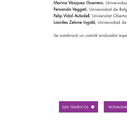
Marina Vázquez Guerrero
, Universid
Fernanda Veggeti
, Universidad de Bel
Felip Vidal Auladell
, Universitat Obert
Lourdes Zetune Ingold
, Universidad de
Se nombrará un comité evaluador espec
EJES TEMÁTICOS
MODALIDA