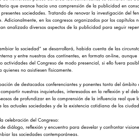
itario que avance hacia una comprensión de la publicidad en cons
 presentes sociedades. Tratando de renovar la investigación del fe
e. Adicionalmente, en los congresos organizados por los capítulos 
han analizado diversos aspectos de la publicidad para seguir rep
mbiar la sociedad” se desarrollará, habida cuenta de las circunsta
nterna y entre nuestros dos continentes, en formato on-line, aunque
o actividades del Congreso de modo presencial, si ello fuera posibl
a quienes no asistiesen físicamente.
ipación de destacados conferenciantes y ponentes tanto del ámbit
r compartir nuestras inquietudes, interesados en la reflexión y el d
eseosos de profundizar en la comprensión de la influencia real que l
 las actuales sociedades y de la existencia cotidiana de los ciuda
 la celebración del Congreso:
 de diálogo, reflexión y encuentro para desvelar y confrontar visio
ambiar las sociedades contemporáneas.