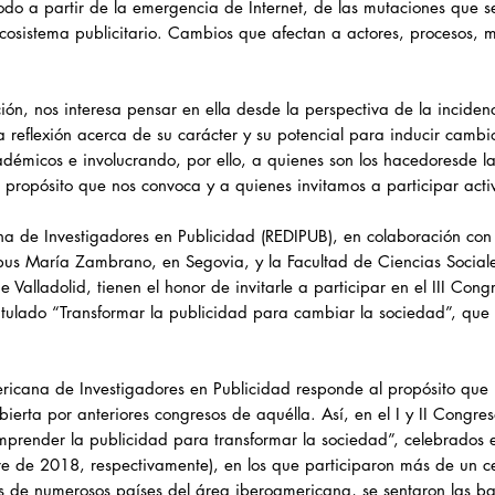
do a partir de la emergencia de Internet, de las mutaciones que s
ecosistema publicitario. Cambios que afectan a actores, procesos, 
ión, nos interesa pensar en ella desde la perspectiva de la inciden
a reflexión acerca de su carácter y su potencial para inducir cambi
adémicos e involucrando, por ello, a quienes son los hacedoresde la
propósito que nos convoca y a quienes invitamos a participar acti
ana de Investigadores en Publicidad (REDIPUB), en colaboración co
us María Zambrano, en Segovia, y la Facultad de Ciencias Sociales
Valladolid, tienen el honor de invitarle a participar en el III Co
itulado “Transformar la publicidad para cambiar la sociedad”, que 
ericana de Investigadores en Publicidad responde al propósito que 
bierta por anteriores congresos de aquélla. Así, en el I y II Congre
mprender la publicidad para transformar la sociedad”, celebrados 
e de 2018, respectivamente), en los que participaron más de un ce
s de numerosos países del área iberoamericana, se sentaron las b