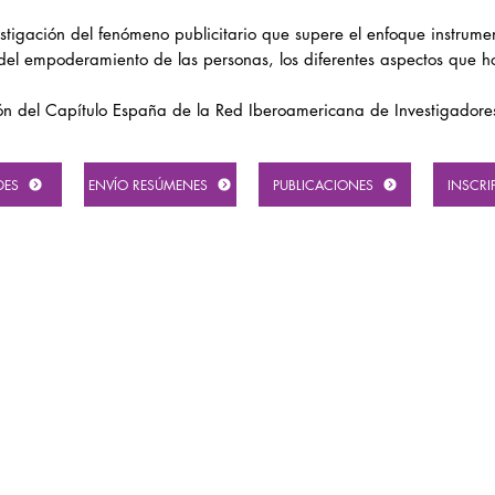
estigación del fenómeno publicitario que supere el enfoque instrum
o del empoderamiento de las personas, los diferentes aspectos que h
ión del Capítulo España de la Red Iberoamericana de Investigadore
DES
ENVÍO RESÚMENES
PUBLICACIONES
INSCRI
cidad
s