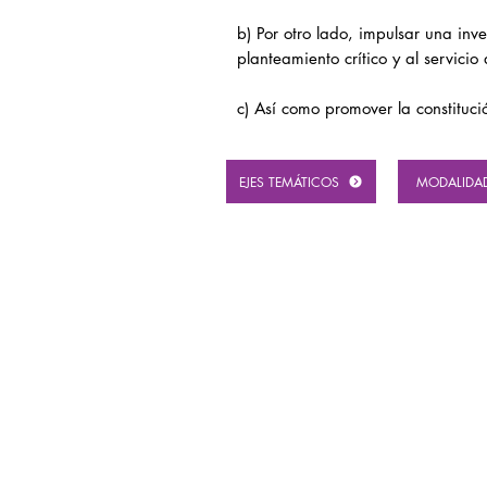
b) Por otro lado, impulsar una inv
planteamiento crítico y al servici
c) Así como promover la constituc
EJES TEMÁTICOS
MODALIDA
Red Iberoamericana de Investigadores en Publi
Calle Barroeta Aldamar nº 4, 7º
Bilbao, Bizkaia, España
C. P. 48001
N.I.F. no. G-40279416
Inscrita en el Registro Nacional de Asociacione
Sección 1a. / Número nacional 618604