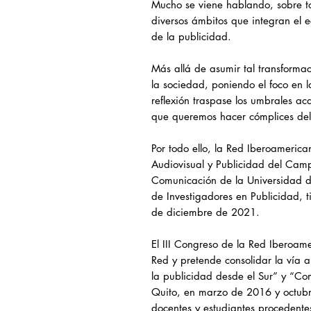
Mucho se viene hablando, sobre to
diversos ámbitos que integran el 
de la publicidad.
Más allá de asumir tal transformac
la sociedad, poniendo el foco en l
reflexión traspase los umbrales ac
que queremos hacer cómplices del 
Por todo ello, la Red Iberoameric
Audiovisual y Publicidad del Camp
Comunicación de la Universidad de 
de Investigadores en Publicidad, t
de diciembre de 2021.
El III Congreso de la Red Iberoam
Red y pretende consolidar la vía a
la publicidad desde el Sur” y “Co
Quito, en marzo de 2016 y octubr
docentes y estudiantes procedente