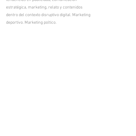
estratégica, marketing, relato y contenidos
dentro del contexto disruptivo digital. Marketing
deportivo. Marketing poltico.
Aviso legal
Politica de privacidad
Política de Cookies
Red Iberoamericana de Investigadores en Publicidad
Calle Barroeta Aldamar nº 4, 7º
Bilbao, Bizkaia, España
C. P. 48001
N.I.F. no. G-40279416
Inscrita en el Registro Nacional de Asociaciones
Sección 1a. / Número nacional 618604