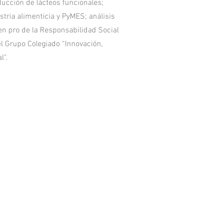
ducción de lácteos funcionales;
stria alimenticia y PyMES; análisis
n pro de la Responsabilidad Social
l Grupo Colegiado “Innovación,
l”.
Aviso legal