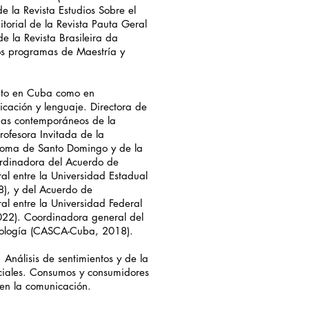
e la Revista Estudios Sobre el
torial de la Revista Pauta Geral
e la Revista Brasileira da
ios programas de Maestría y
nto en Cuba como en
cación y lenguaje. Directora de
emas contemporáneos de la
ofesora Invitada de la
ónoma de Santo Domingo y de la
ordinadora del Acuerdo de
al entre la Universidad Estadual
8), y del Acuerdo de
al entre la Universidad Federal
2022). Coordinadora general del
pología (CASCA-Cuba, 2018).
 Análisis de sentimientos y de la
ociales. Consumos y consumidores
 en la comunicación.