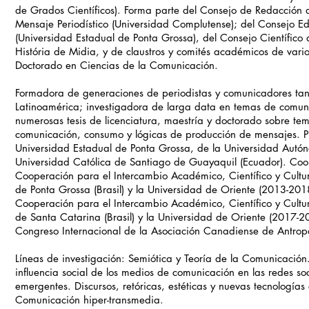
de Grados Científicos). Forma parte del Consejo de Redacción d
Mensaje Periodístico (Universidad Complutense); del Consejo Edi
(Universidad Estadual de Ponta Grossa), del Consejo Científico d
História de Midia, y de claustros y comités académicos de var
Doctorado en Ciencias de la Comunicación.
Formadora de generaciones de periodistas y comunicadores ta
Latinoamérica; investigadora de larga data en temas de comuni
numerosas tesis de licenciatura, maestría y doctorado sobre t
comunicación, consumo y lógicas de producción de mensajes. Pr
Universidad Estadual de Ponta Grossa, de la Universidad Aut
Universidad Católica de Santiago de Guayaquil (Ecuador). Co
Cooperación para el Intercambio Académico, Científico y Cultur
de Ponta Grossa (Brasil) y la Universidad de Oriente (2013-201
Cooperación para el Intercambio Académico, Científico y Cultur
de Santa Catarina (Brasil) y la Universidad de Oriente (2017-
Congreso Internacional de la Asociación Canadiense de Antro
Líneas de investigación: Semiótica y Teoría de la Comunicación.
influencia social de los medios de comunicación en las redes s
emergentes. Discursos, retóricas, estéticas y nuevas tecnologías
Comunicación hiper-transmedia.